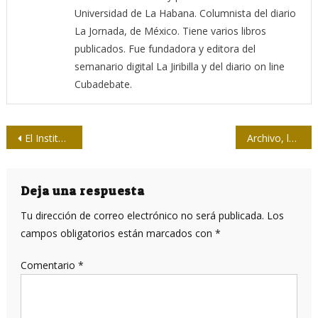
Universidad de La Habana. Columnista del diario
La Jornada, de México. Tiene varios libros
publicados. Fue fundadora y editora del
semanario digital La Jiribilla y del diario on line
Cubadebate.
Navegación
El Instituto
Archivo, luego existo, máxima global en Abu Dhabi
de
entradas
Deja una respuesta
Tu dirección de correo electrónico no será publicada.
Los
campos obligatorios están marcados con
*
Comentario
*