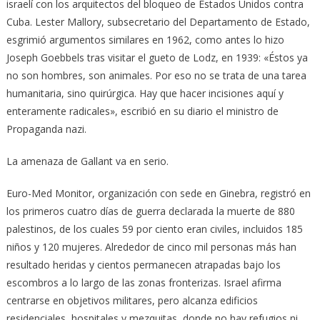
israelí con los arquitectos del bloqueo de Estados Unidos contra
Cuba. Lester Mallory, subsecretario del Departamento de Estado,
esgrimió argumentos similares en 1962, como antes lo hizo
Joseph Goebbels tras visitar el gueto de Lodz, en 1939: «Éstos ya
no son hombres, son animales. Por eso no se trata de una tarea
humanitaria, sino quirúrgica. Hay que hacer incisiones aquí y
enteramente radicales», escribió en su diario el ministro de
Propaganda nazi.
La amenaza de Gallant va en serio.
Euro-Med Monitor, organización con sede en Ginebra, registró en
los primeros cuatro días de guerra declarada la muerte de 880
palestinos, de los cuales 59 por ciento eran civiles, incluidos 185
niños y 120 mujeres. Alrededor de cinco mil personas más han
resultado heridas y cientos permanecen atrapadas bajo los
escombros a lo largo de las zonas fronterizas. Israel afirma
centrarse en objetivos militares, pero alcanza edificios
residenciales, hospitales y mezquitas, donde no hay refugios ni