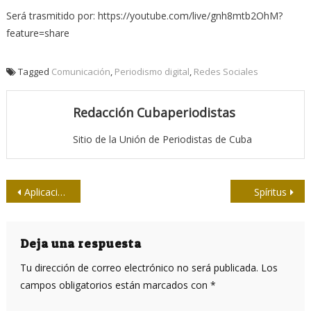
Será trasmitido por: https://youtube.com/live/gnh8mtb2OhM?
feature=share
Tagged
Comunicación
,
Periodismo digital
,
Redes Sociales
Redacción Cubaperiodistas
Sitio de la Unión de Periodistas de Cuba
Navegación
Aplicaciones de la realidad aumentada: ver a través de los muros
Spíritus
de
entradas
Deja una respuesta
Tu dirección de correo electrónico no será publicada.
Los
campos obligatorios están marcados con
*