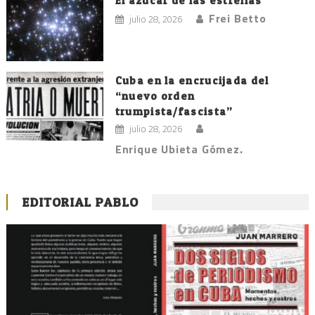
El azúcar de las estrellas
Frei Betto
julio 28, 2026
Cuba en la encrucijada del
“nuevo orden
trumpista/fascista”
julio 28, 2026
Enrique Ubieta Gómez.
EDITORIAL PABLO