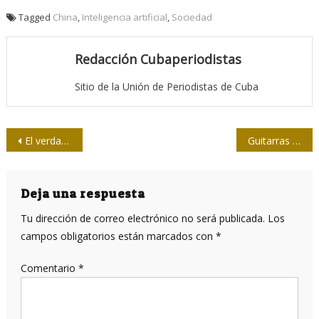
Tagged
China
,
Inteligencia artificial
,
Sociedad
Redacción Cubaperiodistas
Sitio de la Unión de Periodistas de Cuba
Navegación
El verdadero rol de Estados Unidos en el golpe de 1973
Guitarras en dos tempos: el poder seductor de las manos
de
entradas
Deja una respuesta
Tu dirección de correo electrónico no será publicada.
Los
campos obligatorios están marcados con
*
Comentario
*