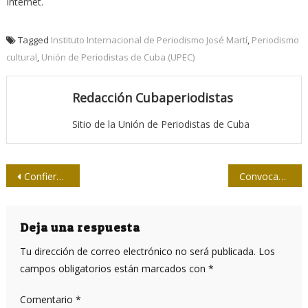
Internet.
Tagged
Instituto Internacional de Periodismo José Martí
,
Periodismo
cultural
,
Unión de Periodistas de Cuba (UPEC)
Redacción Cubaperiodistas
Sitio de la Unión de Periodistas de Cuba
Navegación
Confieren a Elena Poniatowska el premio Carlos Fuentes
Convocan a Simposio sobre la vigencia de la Doctrina Monroe 200 años después
de
entradas
Deja una respuesta
Tu dirección de correo electrónico no será publicada.
Los
campos obligatorios están marcados con
*
Comentario
*