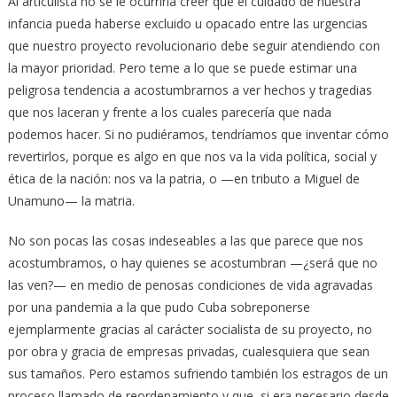
Al articulista no se le ocurriría creer que el cuidado de nuestra
infancia pueda haberse excluido u opacado entre las urgencias
que nuestro proyecto revolucionario debe seguir atendiendo con
la mayor prioridad. Pero teme a lo que se puede estimar una
peligrosa tendencia a acostumbrarnos a ver hechos y tragedias
que nos laceran y frente a los cuales parecería que nada
podemos hacer. Si no pudiéramos, tendríamos que inventar cómo
revertirlos, porque es algo en que nos va la vida política, social y
ética de la nación: nos va la patria, o —en tributo a Miguel de
Unamuno— la matria.
No son pocas las cosas indeseables a las que parece que nos
acostumbramos, o hay quienes se acostumbran —¿será que no
las ven?— en medio de penosas condiciones de vida agravadas
por una pandemia a la que pudo Cuba sobreponerse
ejemplarmente gracias al carácter socialista de su proyecto, no
por obra y gracia de empresas privadas, cualesquiera que sean
sus tamaños. Pero estamos sufriendo también los estragos de un
proceso llamado de reordenamiento y que, si era necesario desde