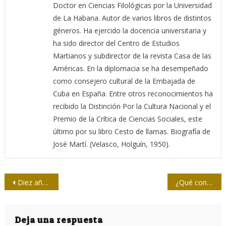
Doctor en Ciencias Filológicas por la Universidad
de La Habana. Autor de varios libros de distintos
géneros. Ha ejercido la docencia universitaria y
ha sido director del Centro de Estudios
Martianos y subdirector de la revista Casa de las
Américas. En la diplomacia se ha desempeñado
como consejero cultural de la Embajada de
Cuba en España. Entre otros reconocimientos ha
recibido la Distinción Por la Cultura Nacional y el
Premio de la Crítica de Ciencias Sociales, este
último por su libro Cesto de llamas. Biografía de
José Martí. (Velasco, Holguín, 1950).
Navegación
Diez años después, el heroísmo de Snowden brilla cada vez más
¿Qué consecuencias puede tener la «guerra de los chips» entre China y Occidente?
de
entradas
Deja una respuesta