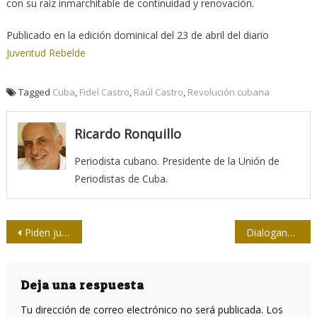
con su raíz inmarchitable de continuidad y renovación.
Publicado en la edición dominical del 23 de abril del diario
Juventud Rebelde
Tagged
Cuba
,
Fidel Castro
,
Raúl Castro
,
Revolución cubana
Ricardo Ronquillo
Periodista cubano. Presidente de la Unión de
Periodistas de Cuba.
Navegación
Piden justicia para José Couzo
Dialogando con Cervantes
de
entradas
Deja una respuesta
Tu dirección de correo electrónico no será publicada.
Los