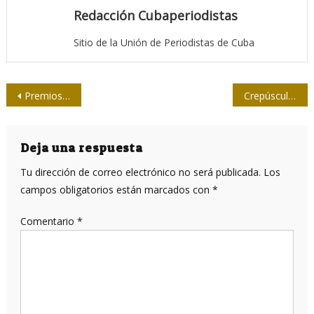
Redacción Cubaperiodistas
Sitio de la Unión de Periodistas de Cuba
Navegación
Premios Bienal Internacional del Humorismo gráfico 2023
Crepúsculo de los ídolos: por qué los BRICS eclipsarán a Occidente
de
entradas
Deja una respuesta
Tu dirección de correo electrónico no será publicada.
Los
campos obligatorios están marcados con
*
Comentario
*