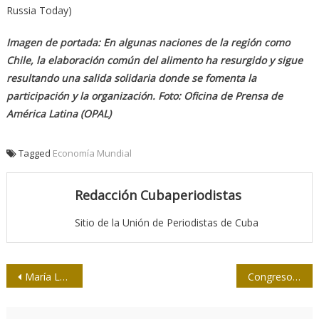
Russia Today)
Imagen de portada: En algunas naciones de la región como
Chile, la elaboración común del alimento ha resurgido y sigue
resultando una salida solidaria donde se fomenta la
participación y la organización. Foto: Oficina de Prensa de
América Latina (OPAL)
Tagged
Economía Mundial
Redacción Cubaperiodistas
Sitio de la Unión de Periodistas de Cuba
Navegación
María Luisa Ortega: Hay una explosión de nuevas formas estéticas
Congreso UPEC: 10 años de Gloria en Isla de la Juventud
de