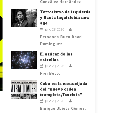
González Hernández
Terrorismo de izquierda
y Santa Inquisición new
age
julio 28, 2026
Fernando Buen Abad
Domínguez
El azúcar de las
estrellas
julio 28, 2026
Frei Betto
Cuba en la encrucijada
del “nuevo orden
trumpista/fascista”
julio 28, 2026
Enrique Ubieta Gómez.