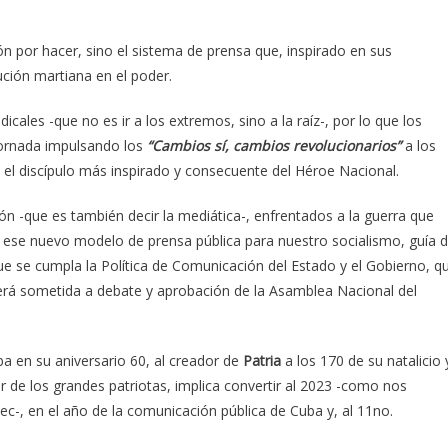
ión por hacer, sino el sistema de prensa que, inspirado en sus
lución martiana en el poder.
ales -que no es ir a los extremos, sino a la raíz-, por lo que los
jornada impulsando los
“Cambios sí, cambios revolucionarios”
a los
 el discípulo más inspirado y consecuente del Héroe Nacional.
ión -que es también decir la mediática-, enfrentados a la guerra que
e ese nuevo modelo de prensa pública para nuestro socialismo, guía 
e se cumpla la Política de Comunicación del Estado y el Gobierno, q
erá sometida a debate y aprobación de la Asamblea Nacional del
a en su aniversario 60, al creador de
Patria
a los 170 de su natalicio 
r de los grandes patriotas, implica convertir al 2023 -como nos
c-, en el año de la comunicación pública de Cuba y, al 11no.