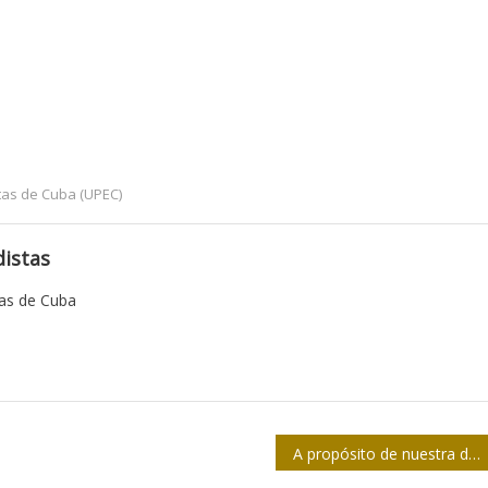
tas de Cuba (UPEC)
istas
tas de Cuba
A propósito de nuestra deuda con José Martí