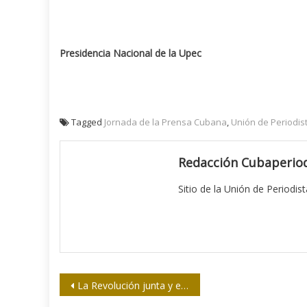
Presidencia Nacional de la Upec
Tagged
Jornada de la Prensa Cubana
,
Unión de Periodis
Redacción Cubaperiod
Sitio de la Unión de Periodis
Navegación
La Revolución junta y el Congreso pone a dialogar