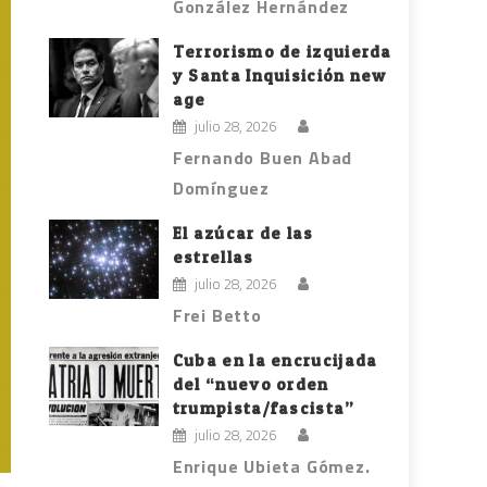
González Hernández
Terrorismo de izquierda
y Santa Inquisición new
age
julio 28, 2026
Fernando Buen Abad
Domínguez
El azúcar de las
estrellas
julio 28, 2026
Frei Betto
Cuba en la encrucijada
del “nuevo orden
trumpista/fascista”
julio 28, 2026
Enrique Ubieta Gómez.