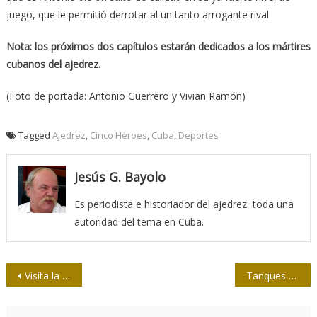
juego, que le permitió derrotar al un tanto arrogante rival.
Nota: los próximos dos capítulos estarán dedicados a los mártires
cubanos del ajedrez.
(Foto de portada: Antonio Guerrero y Vivian Ramón)
Tagged
Ajedrez
,
Cinco Héroes
,
Cuba
,
Deportes
Jesús G. Bayolo
Es periodista e historiador del ajedrez, toda una
autoridad del tema en Cuba.
Navegación
Visita la Upec periodista egipcio
Tanques alemanes para Kiev
de