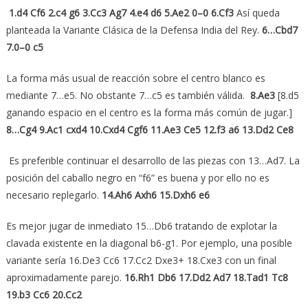
1.d4 Cf6 2.c4 g6 3.Cc3 Ag7 4.e4 d6 5.Ae2 0–0 6.Cf3
Así queda
planteada la Variante Clásica de la Defensa India del Rey.
6…Cbd7
7.0–0 c5
La forma más usual de reacción sobre el centro blanco es
mediante 7…e5. No obstante 7…c5 es también válida.
8.Ae3
[8.d5
ganando espacio en el centro es la forma más común de jugar.]
8…Cg4 9.Ac1 cxd4 10.Cxd4 Cgf6 11.Ae3 Ce5 12.f3 a6 13.Dd2 Ce8
Es preferible continuar el desarrollo de las piezas con 13…Ad7. La
posición del caballo negro en “f6” es buena y por ello no es
necesario replegarlo.
14.Ah6 Axh6 15.Dxh6 e6
Es mejor jugar de inmediato 15…Db6 tratando de explotar la
clavada existente en la diagonal b6-g1. Por ejemplo, una posible
variante sería 16.De3 Cc6 17.Cc2 Dxe3+ 18.Cxe3 con un final
aproximadamente parejo.
16.Rh1 Db6 17.Dd2 Ad7 18.Tad1 Tc8
19.b3 Cc6 20.Cc2