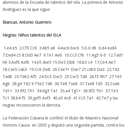
alumnos de la Escuela de talentos del Isla. La primera de Antonio
Rodríguez es la que sigue:
Blancas: Antonio Guerrero
Negras: Niños talentos del ISLA
1.e4 e5 2.Cf3 Cc6 3.Ab5 a6 4.Axc6 bxc6 5.0-0 d6 6.d4 exd4
7.Dxd4 c5 8.Dd3 Ae7 9.Te1 Ae6 10.Cc3 Cf6 11.Ag5 0-0 12.Tad1
h6 3.Axf6 Axf6 14.e5 dxe5 15.De3 Db8 16.b3 c4 17.Ce4 Ae7
18.Cxe5 cxb3 19.Cc6 De8 20.Cxe7+ Dxe7 21.cxb3 Da3 22.Td2
Tad8 23.Tde2 Af5 24.Dc5 Dxc5 25.Cxc5 Td6 26.f3 Rh7 27.Te5
Ag6 28.g4 Td2 9.T5e2 Td6 30.Te8 Txe8 31.Txe8 Td5 32.Cxa6
Td1+ 33.Rf2 Th1 34.Rg3 Ta1 35.a4 Tg1+ 36.Rf2 Tb1 37.Te3
Tc1 38.b4 f5 39.gxf5 Axf5 40.a5 Ac8 41.Cc5 Ta1 42.Te7 y las
negras reconocieron la derrota.
La Federación Cubana le confirió el título de Maestro Nacional
Honoris Causa en 2005 y disputó una segunda partida, contra los