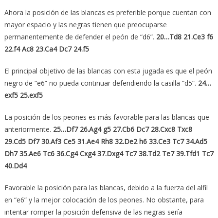
Ahora la posición de las blancas es preferible porque cuentan con
mayor espacio y las negras tienen que preocuparse
permanentemente de defender el peón de “d6”.
20…Td8 21.Ce3 f6
22.f4 Ac8 23.Ca4 Dc7 24.f5
El principal objetivo de las blancas con esta jugada es que el peón
negro de “e6” no pueda continuar defendiendo la casilla “d5”.
24…
exf5 25.exf5
La posición de los peones es más favorable para las blancas que
anteriormente.
25…Df7 26.Ag4 g5 27.Cb6 Dc7 28.Cxc8 Txc8
29.Cd5 Df7 30.Af3 Ce5 31.Ae4 Rh8 32.De2 h6 33.Ce3 Tc7 34.Ad5
Dh7 35.Ae6 Tc6 36.Cg4 Cxg4 37.Dxg4 Tc7 38.Td2 Te7 39.Tfd1 Tc7
40.Dd4
Favorable la posición para las blancas, debido a la fuerza del alfil
en “e6” y la mejor colocación de los peones. No obstante, para
intentar romper la posición defensiva de las negras sería