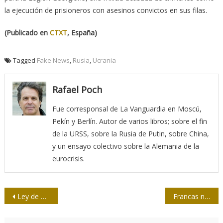
la ejecución de prisioneros con asesinos convictos en sus filas.
(Publicado en
CTXT
, España)
Tagged
Fake News
,
Rusia
,
Ucrania
Rafael Poch
Fue corresponsal de La Vanguardia en Moscú,
Pekín y Berlín. Autor de varios libros; sobre el fin
de la URSS, sobre la Rusia de Putin, sobre China,
y un ensayo colectivo sobre la Alemania de la
eurocrisis.
Navegación
Ley de Comunicación Social, una norma de gran trascendencia
Francas negaciones
de