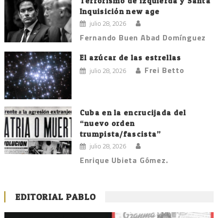
Terrorismo de izquierda y Santa
Inquisición new age
julio 28, 2026
Fernando Buen Abad Domínguez
El azúcar de las estrellas
Frei Betto
julio 28, 2026
Cuba en la encrucijada del
“nuevo orden
trumpista/fascista”
julio 28, 2026
Enrique Ubieta Gómez.
EDITORIAL PABLO