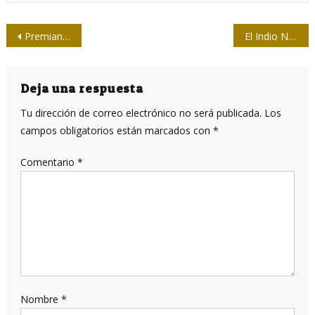
Navegación
Premian trabajos periodísticos de Las Tunas
El Indio Naborí, innovador de la décima
de
entradas
Deja una respuesta
Tu dirección de correo electrónico no será publicada.
Los
campos obligatorios están marcados con
*
Comentario
*
Nombre
*