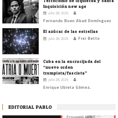
Terrorismo de izquierda y Santa
Inquisición new age
julio 28, 2026
Fernando Buen Abad Domínguez
El azúcar de las estrellas
Frei Betto
julio 28, 2026
Cuba en la encrucijada del
“nuevo orden
trumpista/fascista”
julio 28, 2026
Enrique Ubieta Gómez.
EDITORIAL PABLO