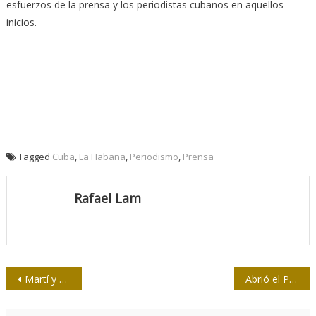
esfuerzos de la prensa y los periodistas cubanos en aquellos
inicios.
Tagged
Cuba
,
La Habana
,
Periodismo
,
Prensa
Rafael Lam
Navegación
Martí y Darío: abrazo de periodistas
Abrió el Periódico Mayabeque proceso XI Congreso de la UPEC en la provincia
de