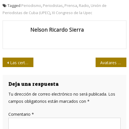
Tagged
Periodismo
,
Periodistas
,
Prensa
,
Radio
,
Unión de
Periodistas de Cuba (UPEC)
,
XI Congreso de la Upec
Nelson Ricardo Sierra
Navegación
Las certezas de la Revolución de Octubre
Avatares radiales y televisivos
de
entradas
Deja una respuesta
Tu dirección de correo electrónico no será publicada.
Los
campos obligatorios están marcados con
*
Comentario
*