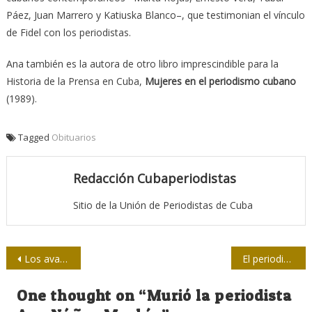
Páez, Juan Marrero y Katiuska Blanco–, que testimonian el vínculo
de Fidel con los periodistas.
Ana también es la autora de otro libro imprescindible para la
Historia de la Prensa en Cuba,
Mujeres en el periodismo cubano
(1989).
Tagged
Obituarios
Redacción Cubaperiodistas
Sitio de la Unión de Periodistas de Cuba
Navegación
Los avances de la economía de Venezuela en el Primer Semestre del 2022 (III)
El periodismo desde la emisora CMHW
de
One thought on “
Murió la periodista