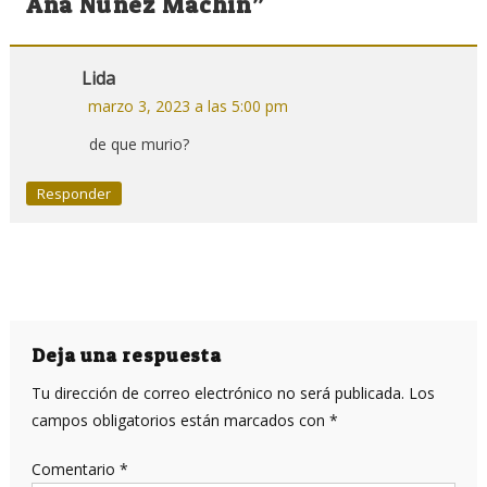
entradas
Ana Núñez Machín
”
Lida
marzo 3, 2023 a las 5:00 pm
de que murio?
Responder
Deja una respuesta
Tu dirección de correo electrónico no será publicada.
Los
campos obligatorios están marcados con
*
Comentario
*