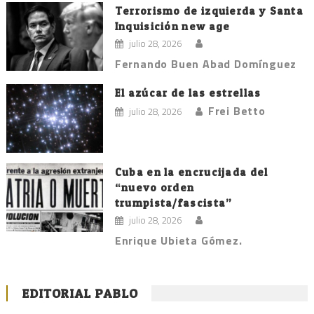
Terrorismo de izquierda y Santa
Inquisición new age
julio 28, 2026
Fernando Buen Abad Domínguez
El azúcar de las estrellas
Frei Betto
julio 28, 2026
Cuba en la encrucijada del
“nuevo orden
trumpista/fascista”
julio 28, 2026
Enrique Ubieta Gómez.
EDITORIAL PABLO