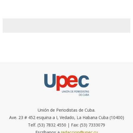
Unión de Periodistas de Cuba.
Ave. 23 # 452 esquina a I, Vedado, La Habana Cuba (10400)
Telf. (53) 7832 4550 | Fax: (53) 7333079
Escríbanos a
redaccion@upec.cu