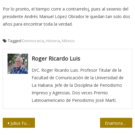
Por lo pronto, el tiempo corre a contrarreloj, pues al sexenio del
presidente Andrés Manuel López Obrador le quedan tan solo dos
años para encontrar toda la verdad.
Tagged
Democracia
,
Historia
,
México
Roger Ricardo Luis
DrC. Roger Ricardo Luis. Profesor Titular de la
Facultad de Comunicación de la Universidad de
La Habana. Jefe de la Disciplina de Periodismo
Impreso y Agencias. Dos veces Premio
Latinoamericano de Periodismo José Martí.
Navegación
Julius Fucik y el ángel de la alegría
Enamorado del croto del jardín, salir del closet y un código
de