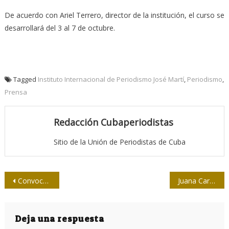
De acuerdo con Ariel Terrero, director de la institución, el curso se
desarrollará del 3 al 7 de octubre.
Tagged
Instituto Internacional de Periodismo José Martí
,
Periodismo
,
Prensa
Redacción Cubaperiodistas
Sitio de la Unión de Periodistas de Cuba
Navegación
Convocatoria al Premio Anual de Periodismo Económico 2022
Juana Carrasco: “Quiero estar en la vida, no pensar en ella”
de
entradas
Deja una respuesta