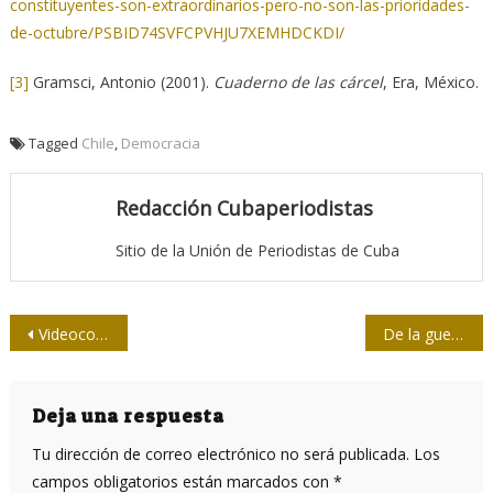
constituyentes-son-extraordinarios-pero-no-son-las-prioridades-
de-octubre/PSBID74SVFCPVHJU7XEMHDCKDI/
[3]
Gramsci, Antonio (2001).
Cuaderno de las cárcel
, Era, México.
Tagged
Chile
,
Democracia
Redacción Cubaperiodistas
Sitio de la Unión de Periodistas de Cuba
Navegación
Videoconferencia: Paterna, el paredón de España
De la guerra de España a Girón: ¡Fandanguillo!
de
entradas
Deja una respuesta
Tu dirección de correo electrónico no será publicada.
Los
campos obligatorios están marcados con
*