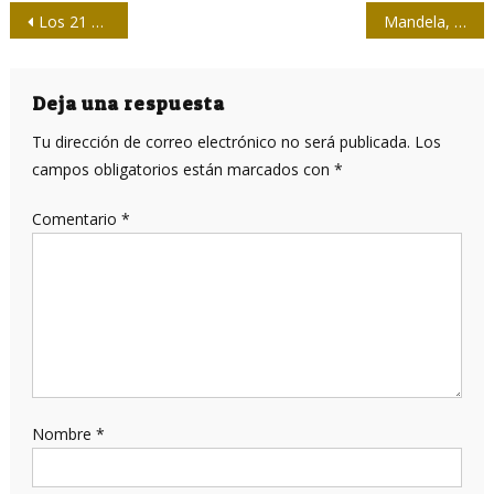
Navegación
Los 21 años de Cubasí y una medalla para Joaquín Suárez
Mandela, hipocresía y perdón
de
entradas
Deja una respuesta
Tu dirección de correo electrónico no será publicada.
Los
campos obligatorios están marcados con
*
Comentario
*
Nombre
*