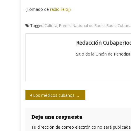
(Tomado de
radio reloj)
Tagged
Cultura
,
Premio Nacional de Radio
,
Radio Cuban
Redacción Cubaperiod
Sitio de la Unión de Periodis
Navegación
Los médicos cubanos en nuestra América
de
entradas
Deja una respuesta
Tu dirección de correo electrónico no será publicada