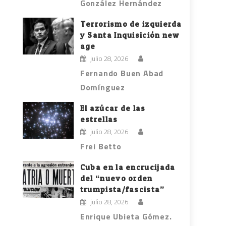
González Hernández
Terrorismo de izquierda
y Santa Inquisición new
age
julio 28, 2026
Fernando Buen Abad
Domínguez
El azúcar de las
estrellas
julio 28, 2026
Frei Betto
Cuba en la encrucijada
del “nuevo orden
trumpista/fascista”
julio 28, 2026
Enrique Ubieta Gómez.