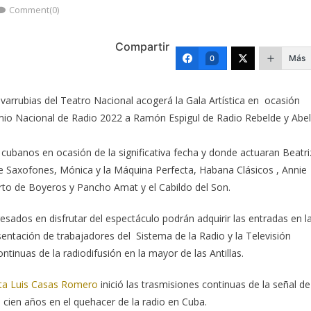
Comment(0)
Compartir
Más
0
 Covarrubias del Teatro Nacional acogerá la Gala Artística en ocasión
emio Nacional de Radio 2022 a Ramón Espigul de Radio Rebelde y Abel
s cubanos en ocasión de la significativa fecha y donde actuaran Beatri
 Saxofones, Mónica y la Máquina Perfecta, Habana Clásicos , Annie
rto de Boyeros y Pancho Amat y el Cabildo del Son.
esados en disfrutar del espectáculo podrán adquirir las entradas en l
sentación de trabajadores del Sistema de la Radio y la Televisión
ntinuas de la radiodifusión en la mayor de las Antillas.
ota Luis Casas Romero
inició las trasmisiones continuas de la señal de
cien años en el quehacer de la radio en Cuba.