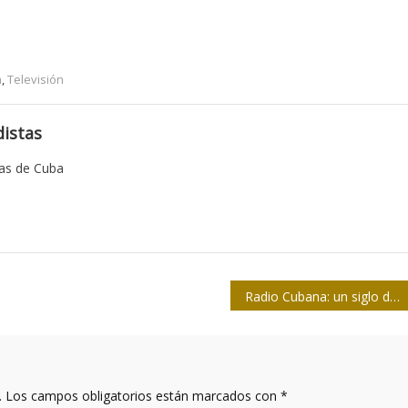
a
,
Televisión
istas
tas de Cuba
Radio Cubana: un siglo de magia convertida en sonidos
.
Los campos obligatorios están marcados con
*