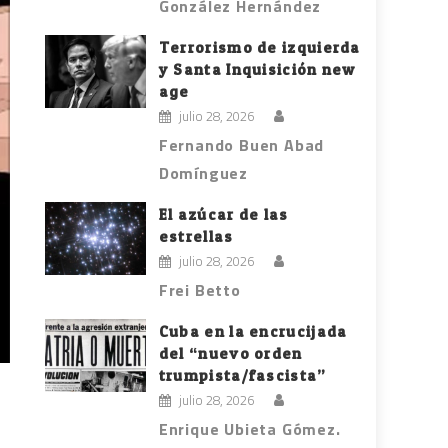
González Hernández
Terrorismo de izquierda
y Santa Inquisición new
age
julio 28, 2026
Fernando Buen Abad
Domínguez
El azúcar de las
estrellas
julio 28, 2026
Frei Betto
Cuba en la encrucijada
del “nuevo orden
trumpista/fascista”
julio 28, 2026
Enrique Ubieta Gómez.