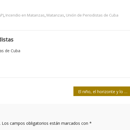
AP)
,
Incendio en Matanzas
,
Matanzas
,
Unión de Periodistas de Cuba
istas
tas de Cuba
El niño, el horizonte y lo efímero
.
Los campos obligatorios están marcados con
*