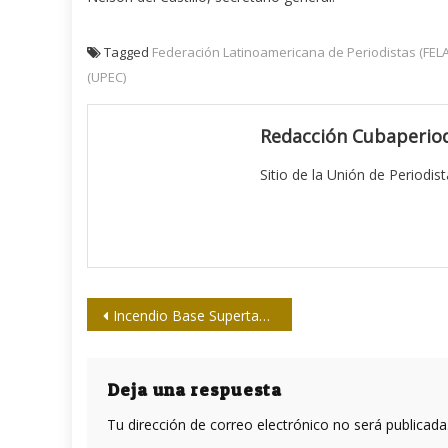
Tagged
Federación Latinoamericana de Periodistas (FEL
(UPEC)
Redacción Cubaperiod
Sitio de la Unión de Periodis
Navegación
Incendio Base Supertanqueros de Matanzas
de
entradas
Deja una respuesta
Tu dirección de correo electrónico no será publicada