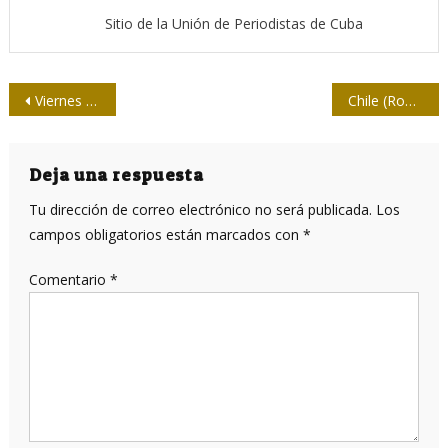
Sitio de la Unión de Periodistas de Cuba
Navegación
Viernes 22: Premiación del Concurso 26 de Julio
Chile (Roberto) es Chile
de
entradas
Deja una respuesta
Tu dirección de correo electrónico no será publicada.
Los
campos obligatorios están marcados con
*
Comentario
*