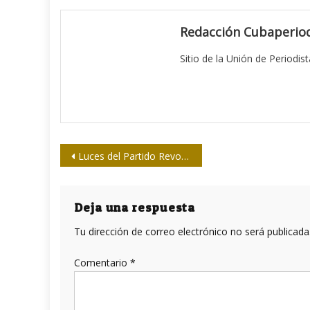
Redacción Cubaperiod
Sitio de la Unión de Periodis
Navegación
Luces del Partido Revolucionario Cubano (II, final)
de
entradas
Deja una respuesta
Tu dirección de correo electrónico no será publicada
Comentario
*