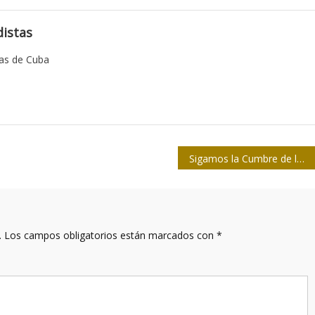
istas
tas de Cuba
Sigamos la Cumbre de los Pueblos 2022
.
Los campos obligatorios están marcados con
*