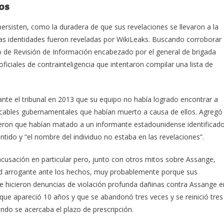
os
rsisten, como la duradera de que sus revelaciones se llevaron a la
s identidades fueron reveladas por WikiLeaks.
Buscando corroborar
 de Revisión de Información encabezado por el general de brigada
ficiales de contrainteligencia que intentaron compilar una lista de
nte el tribunal en 2013 que su equipo no había logrado encontrar a
 cables gubernamentales que habían muerto a causa de ellos.
Agregó
jeron que habían matado a un informante estadounidense identificad
ntido y “el nombre del individuo no estaba en las revelaciones”.
cusación en particular pero, junto con otros mitos sobre Assange,
itud arrogante ante los hechos, muy probablemente porque sus
e hicieron denuncias de violación profunda dañinas contra Assange e
 que apareció 10 años y que se abandonó tres veces y se reinició tres
do se acercaba el plazo de prescripción.