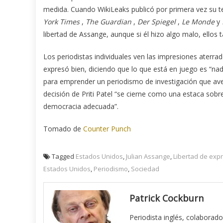
medida. Cuando WikiLeaks publicó por primera vez su t
York Times
,
The Guardian
,
Der Spiegel
,
Le Monde
y
libertad de Assange, aunque si él hizo algo malo, ellos 
Los periodistas individuales ven las impresiones aterra
expresó bien, diciendo que lo que está en juego es “na
para emprender un periodismo de investigación que ave
decisión de Priti Patel “se cierne como una estaca sobr
democracia adecuada”.
Tomado de
Counter Punch
Tagged
Estados Unidos
,
Julian Assange
,
Libertad de exp
Estados Unidos
,
Periodismo
,
Sociedad
Patrick Cockburn
Periodista inglés, colaborado