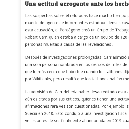
Una actitud arrogante ante los hech
Las sospechas sobre él refutadas hace mucho tiempo pe
muerte de agentes e informantes estadounidenses cuya
esta acusación, el Pentágono creó un Grupo de Trabajo
Robert Carr, quien estaba a cargo de un equipo de 120 o
personas muertas a causa de las revelaciones .
Después de investigaciones prolongadas, Carr admitió a
una sola persona nombrada en los cientos de miles de
que lo más cerca que hubo fue cuando los talibanes di
por WikiLeaks, pero resultó que los talibanes habían me
La admisión de Carr debería haber desacreditado esta a
aún es citada por sus críticos, quienes tienen una act
afirmaciones rara vez son cuestionadas.
Por ejemplo, s
Suecia en 2010. Esto condujo a una investigación fiscal
veces antes de ser finalmente abandonada en 2019 cuan