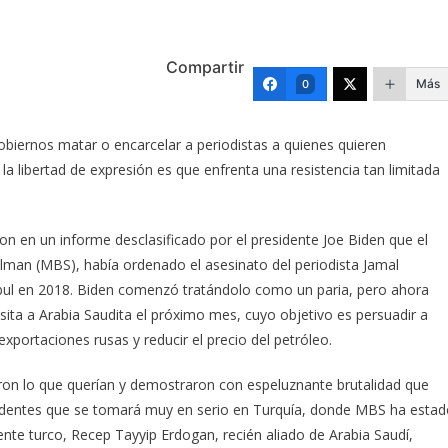
Compartir
Más
0
obiernos matar o encarcelar a periodistas a quienes quieren
 la libertad de expresión es que enfrenta una resistencia tan limitada
on en un informe desclasificado por el presidente Joe Biden que el
man (MBS), había ordenado el asesinato del periodista Jamal
bul en 2018. Biden comenzó tratándolo como un paria, pero ahora
visita a Arabia Saudita el próximo mes
, cuyo objetivo es persuadir a
ortaciones rusas y reducir el precio del petróleo.
ron lo que querían y demostraron con espeluznante brutalidad que
recedentes que se tomará muy en serio en Turquía, donde MBS ha esta
nte turco, Recep Tayyip Erdogan, recién aliado de Arabia Saudí,