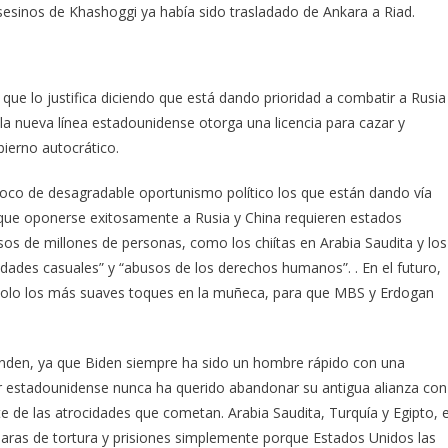
asesinos de Khashoggi ya había sido trasladado de Ankara a Riad.
 que lo justifica diciendo que está dando prioridad a combatir a Rusia
 la nueva línea estadounidense otorga una licencia para cazar y
bierno autocrático.
oco de desagradable oportunismo político los que están dando vía
que oponerse exitosamente a Rusia y China requieren estados
osos de millones de personas, como los chiítas en Arabia Saudita y los
ldades casuales” y “abusos de los derechos humanos”. .
En el futuro,
 solo los más suaves toques en la muñeca, para que MBS y Erdogan
enden, ya que Biden siempre ha sido un hombre rápido con una
rior estadounidense nunca ha querido abandonar su antigua alianza con
te de las atrocidades que cometan.
Arabia Saudita, Turquía y Egipto, 
aras de tortura y prisiones simplemente porque Estados Unidos las