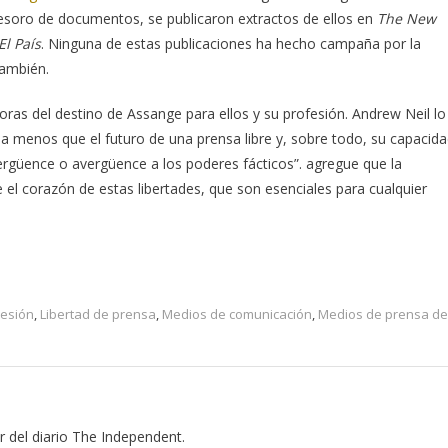
esoro de documentos, se publicaron extractos de ellos en
The New
El País
. Ninguna de estas publicaciones ha hecho campaña por la
también.
doras del destino de Assange para ellos y su profesión. Andrew Neil lo
da menos que el futuro de una prensa libre y, sobre todo, su capacid
rgüence o avergüence a los poderes fácticos”. agregue que la
e el corazón de estas libertades, que son esenciales para cualquier
resión
,
Libertad de prensa
,
Medios de comunicación
,
Medios de prensa de
r del diario The Independent.