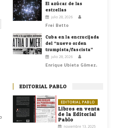
El azúcar de las
estrellas
julio 28, 2026
Frei Betto
Cuba en la encrucijada
del “nuevo orden
trumpista/fascista”
julio 28, 2026
Enrique Ubieta Gómez.
EDITORIAL PABLO
EDITORIAL PABLO
Libros en venta
de la Editorial
do
Pablo
noviembre 13, 2025