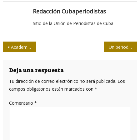
Redacción Cubaperiodistas
Sitio de la Unión de Periodistas de Cuba
Navegación
Academia Cubana de la Lengua: espíritu cultural de la nación
Un periodista llamado Lechuga
de
entradas
Deja una respuesta
Tu dirección de correo electrónico no será publicada.
Los
campos obligatorios están marcados con
*
Comentario
*