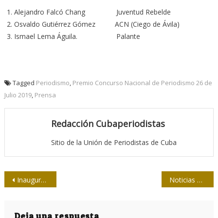
Alejandro Falcó Chang Juventud Rebelde
Osvaldo Gutiérrez Gómez ACN (Ciego de Ávila)
Ismael Lema Águila. Palante
Tagged
Periodismo
,
Premio Concurso Nacional de Periodismo 26 de
Julio 2019
,
Prensa
Redacción Cubaperiodistas
Sitio de la Unión de Periodistas de Cuba
Navegación
Inaugurarán exposición Cuando los píxeles lloran
Noticias nuevas y viejas sobre la Campaña de Vacunación Antipoliomielítica en Cuba
de
Deja una respuesta