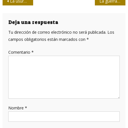
Navegación
La usurpación simbólica es el sueño de arrebatarnos nuestras tradiciones
La guerra a oscuras
de
entradas
Deja una respuesta
Tu dirección de correo electrónico no será publicada.
Los
campos obligatorios están marcados con
*
Comentario
*
Nombre
*