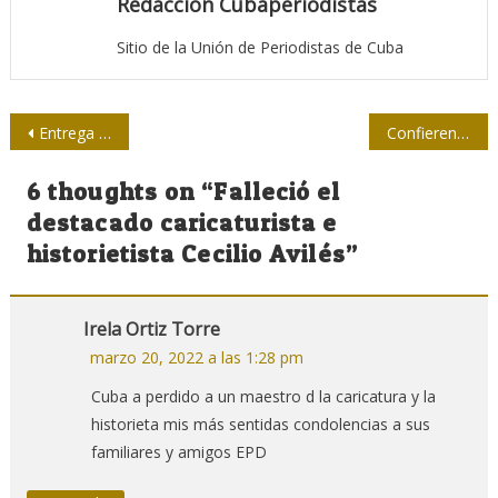
Redacción Cubaperiodistas
Sitio de la Unión de Periodistas de Cuba
Navegación
Entrega la Upec al Minsap reconocimiento El Héroe
Confieren a Jorge Rivas Premio Nacional de Periodismo Cultural
de
6 thoughts on “
Falleció el
entradas
destacado caricaturista e
historietista Cecilio Avilés
”
Irela Ortiz Torre
marzo 20, 2022 a las 1:28 pm
Cuba a perdido a un maestro d la caricatura y la
historieta mis más sentidas condolencias a sus
familiares y amigos EPD