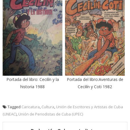
Portada del libro: Cecilín y la
Portada del libro:Aventuras de
historia 1988
Cecilín y Coti 1982
Tagged
Caricatura
,
Cultura
,
Unión de Escritores y Artistas de Cuba
(UNEAC)
,
Unión de Periodistas de Cuba (UPEC)