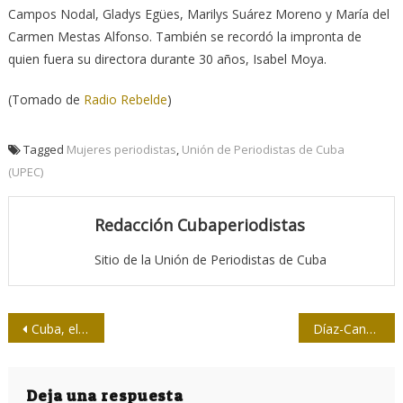
Campos Nodal, Gladys Egües, Marilys Suárez Moreno y María del
Carmen Mestas Alfonso. También se recordó la impronta de
quien fuera su directora durante 30 años, Isabel Moya.
(Tomado de
Radio Rebelde
)
Tagged
Mujeres periodistas
,
Unión de Periodistas de Cuba
(UPEC)
Redacción Cubaperiodistas
Sitio de la Unión de Periodistas de Cuba
Navegación
Cuba, el poeta, el tablero y el olvido
Díaz-Canel en concierto de Tony Ávila con los jóvenes de los Pañuelos Rojos
de
entradas
Deja una respuesta