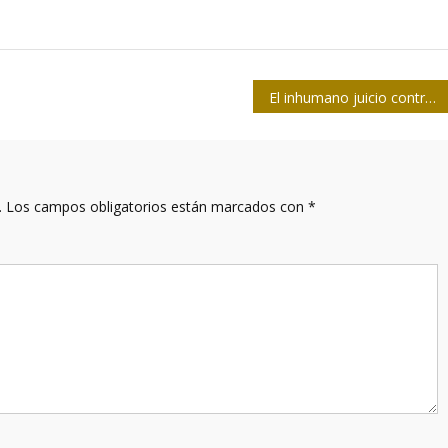
El inhumano juicio contra Assange: un riesgo para la justicia de todos
.
Los campos obligatorios están marcados con
*