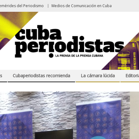
emérides del Periodismo
Medios de Comunicación en Cuba
s
Cubaperiodistas recomienda
La cámara lúcida
Editori