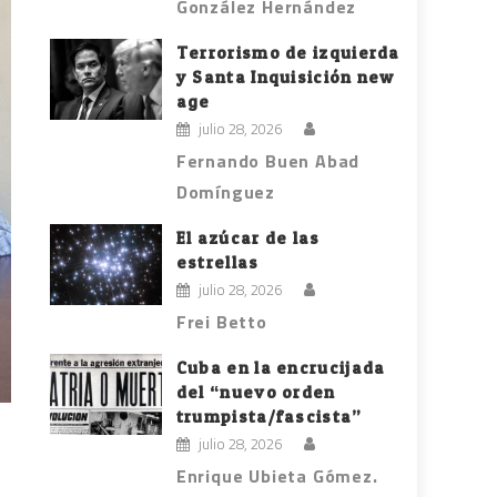
González Hernández
Terrorismo de izquierda
y Santa Inquisición new
age
julio 28, 2026
Fernando Buen Abad
Domínguez
El azúcar de las
estrellas
julio 28, 2026
Frei Betto
Cuba en la encrucijada
del “nuevo orden
trumpista/fascista”
julio 28, 2026
Enrique Ubieta Gómez.