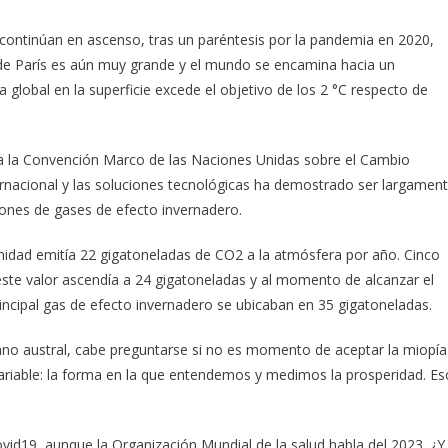
continúan en ascenso, tras un paréntesis por la pandemia en 2020,
o de París es aún muy grande y el mundo se encamina hacia un
global en la superficie excede el objetivo de los 2 °C respecto de
a la Convención Marco de las Naciones Unidas sobre el Cambio
ernacional y las soluciones tecnológicas ha demostrado ser largamen
siones de gases de efecto invernadero.
idad emitía 22 gigatoneladas de CO2 a la atmósfera por año. Cinco
ste valor ascendía a 24 gigatoneladas y al momento de alcanzar el
incipal gas de efecto invernadero se ubicaban en 35 gigatoneladas.
no austral, cabe preguntarse si no es momento de aceptar la miopía
variable: la forma en la que entendemos y medimos la prosperidad. Es
id19, aunque la Organización Mundial de la salud habla del 2023. ¿Y