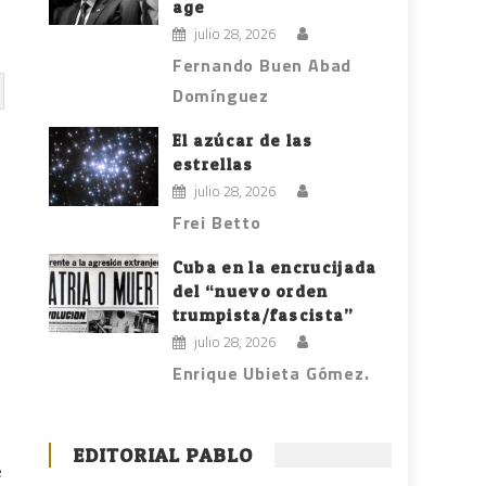
age
julio 28, 2026
Fernando Buen Abad
Domínguez
El azúcar de las
estrellas
s
julio 28, 2026
Frei Betto
Cuba en la encrucijada
del “nuevo orden
trumpista/fascista”
julio 28, 2026
Enrique Ubieta Gómez.
EDITORIAL PABLO
e