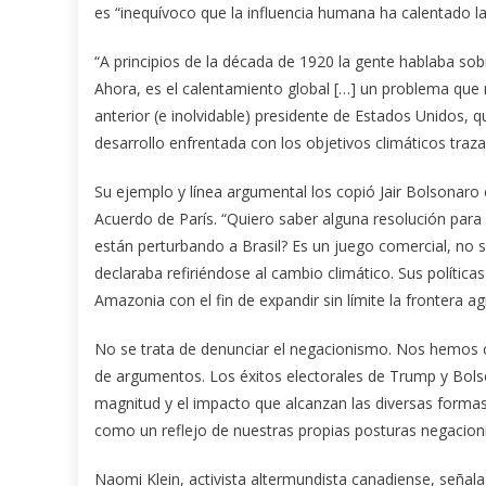
es “inequívoco que la influencia humana ha calentado la
“A principios de la década de 1920 la gente hablaba sob
Ahora, es el calentamiento global […] un problema que
anterior (e inolvidable) presidente de Estados Unidos, 
desarrollo enfrentada con los objetivos climáticos tra
Su ejemplo y línea argumental los copió Jair Bolsonaro
Acuerdo de París. “Quiero saber alguna resolución para
están perturbando a Brasil? Es un juego comercial, no
declaraba refiriéndose al cambio climático. Sus polític
Amazonia con el fin de expandir sin límite la frontera agr
No se trata de denunciar el negacionismo. Nos hemos c
de argumentos. Los éxitos electorales de Trump y Bolso
magnitud y el impacto que alcanzan las diversas forma
como un reflejo de nuestras propias posturas negacioni
Naomi Klein, activista altermundista canadiense, señala