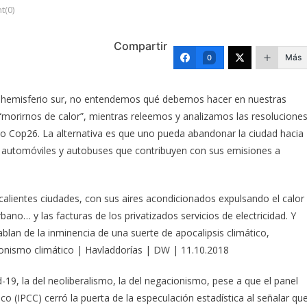
(0)
Compartir
Más
0
el hemisferio sur, no entendemos qué debemos hacer en nuestras
 “morirnos de calor”, mientras releemos y analizamos las resolucione
 Cop26. La alternativa es que uno pueda abandonar la ciudad hacia
de automóviles y autobuses que contribuyen con sus emisiones a
calientes ciudades, con sus aires acondicionados expulsando el calor
ano… y las facturas de los privatizados servicios de electricidad. Y
lan de la inminencia de una suerte de apocalipsis climático,
ionismo climático | Havladdorías | DW | 11.10.2018
-19, la del neoliberalismo, la del negacionismo, pese a que el panel
o (IPCC) cerró la puerta de la especulación estadística al señalar qu