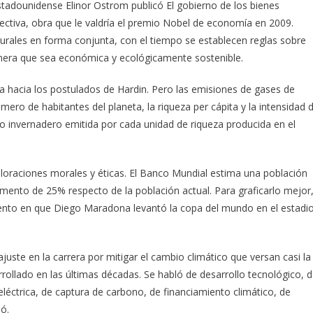
stadounidense Elinor Ostrom publicó El gobierno de los bienes
lectiva, obra que le valdría el premio Nobel de economía en 2009.
turales en forma conjunta, con el tiempo se establecen reglas sobre
nera que sea económica y ecológicamente sostenible.
za hacia los postulados de Hardin. Pero las emisiones de gases de
mero de habitantes del planeta, la riqueza per cápita y la intensidad 
o invernadero emitida por cada unidad de riqueza producida en el
valoraciones morales y éticas. El Banco Mundial estima una población
mento de 25% respecto de la población actual. Para graficarlo mejor
ento en que Diego Maradona levantó la copa del mundo en el estadi
juste en la carrera por mitigar el cambio climático que versan casi la
rrollado en las últimas décadas. Se habló de desarrollo tecnológico, 
léctrica, de captura de carbono, de financiamiento climático, de
ó.