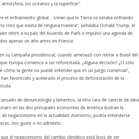
 atmósfera, los océanos y la superficie”.
re el enfriamiento global… creían que la Tierra se estaba enfriando.
 no creo que exista de ninguna manera”, señalaba Donald Trump, el
quien retiró a su país del Acuerdo de París e impulsó una agenda de
zados apenas un año antes en Francia.
 en su campaña presidencial, cuando amenazó con retirar a Brasil del
 que Europa comience a ser reforestada. ¿Alguna decisión? ¿O sólo
 sé cómo la gente no puede entender que es un juego comercial”,
as han favorecido y acelerado el proceso de deforestación de la
ícola.
ansado de denunciología y lamentos, la otra cara de carecer de idea
naro en las dos principales economías de América ilustran la
s de negacionismo en la actualidad. Asimismo, podría entenderse
stas, nos guste o no admitirlo.
 que el negacionismo del cambio climático está lejos de ser