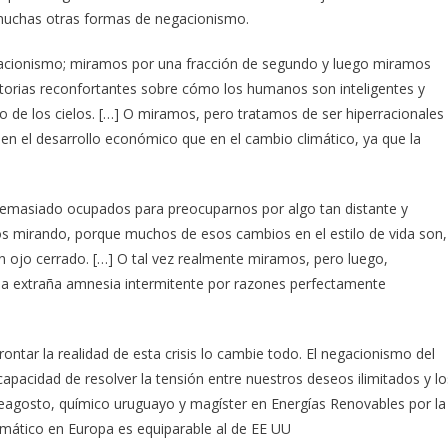
muchas otras formas de negacionismo.
gacionismo; miramos por una fracción de segundo y luego miramos
torias reconfortantes sobre cómo los humanos son inteligentes y
o de los cielos. […] O miramos, pero tratamos de ser hiperracionales
e en el desarrollo económico que en el cambio climático, ya que la
masiado ocupados para preocuparnos por algo tan distante y
amos mirando, porque muchos de esos cambios en el estilo de vida son,
n ojo cerrado. […] O tal vez realmente miramos, pero luego,
na extraña amnesia intermitente por razones perfectamente
tar la realidad de esta crisis lo cambie todo. El negacionismo del
apacidad de resolver la tensión entre nuestros deseos ilimitados y lo
 Deagosto, químico uruguayo y magíster en Energías Renovables por la
mático en Europa es equiparable al de EE UU