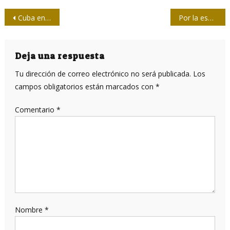
Navegación
Cuba en dos planetas
Por la espada y por la pluma: la Revolución Haitiana y la batalla de ideas
de
entradas
Deja una respuesta
Tu dirección de correo electrónico no será publicada.
Los
campos obligatorios están marcados con
*
Comentario
*
Nombre
*