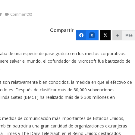
s
Comment(0)
Compartir
Más
0
utaba de una especie de pase gratuito en los medios corporativos.
re salvar el mundo, el cofundador de Microsoft fue bautizado de
.
os son relativamente bien conocidos, la medida en que el efectivo de
 lo es. Después de clasificar más de 30,000 subvenciones
 Melinda Gates (BMGF) ha realizado más de $ 300 millones en
los medios de comunicación más importantes de Estados Unidos,
mbién patrocina una gran cantidad de organizaciones extranjeras
cial Times y The Daily Telegraph en el Reino Unido; destacados