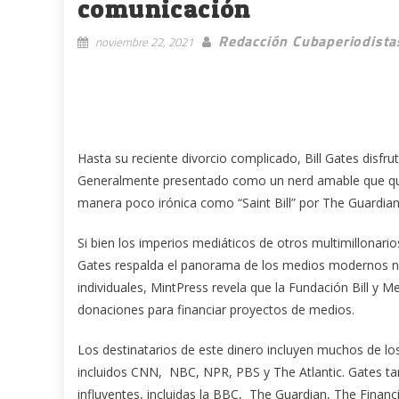
comunicación
Redacción Cubaperiodista
noviembre 22, 2021
Hasta su reciente divorcio complicado, Bill Gates disfr
Generalmente presentado como un nerd amable que quie
manera poco irónica como “Saint Bill” por The Guardian
Si bien los imperios mediáticos de otros multimillonari
Gates respalda el panorama de los medios modernos no
individuales, MintPress revela que la Fundación Bill y
donaciones para financiar proyectos de medios.
Los destinatarios de este dinero incluyen muchos de 
incluidos CNN, NBC, NPR, PBS y The Atlantic. Gates ta
influyentes, incluidas la BBC, The Guardian, The Finan