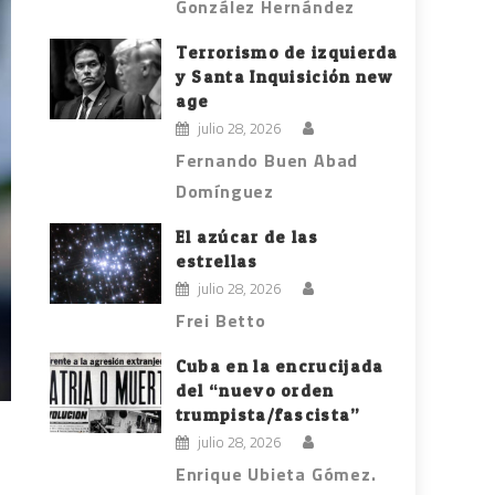
González Hernández
Terrorismo de izquierda
y Santa Inquisición new
age
julio 28, 2026
Fernando Buen Abad
Domínguez
El azúcar de las
estrellas
julio 28, 2026
Frei Betto
Cuba en la encrucijada
del “nuevo orden
trumpista/fascista”
julio 28, 2026
Enrique Ubieta Gómez.