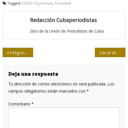
Tagged
COVID-19
,
Jóvenes
,
Sociedad
Redacción Cubaperiodistas
Sitio de la Unión de Periodistas de Cuba
Navegación
Peligros de los cinco colosos que sostienen la vida digital
Cárcel de algoritmos
de
entradas
Deja una respuesta
Tu dirección de correo electrónico no será publicada.
Los
campos obligatorios están marcados con
*
Comentario
*