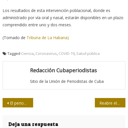
Los resultados de esta intervención poblacional, donde es
administrado por vía oral y nasal, estarán disponibles en un plazo
comprendido entre uno y dos meses.
(Tomado de
Tribuna de La Habana)
Tagged
Ciencia
,
Coronavirus
,
COVID-19
,
Salud pública
Redacción Cubaperiodistas
Sitio de la Unión de Periodistas de Cuba
Navegación
El periodismo, ante el desafío de los tiempos
Reabre el Parque Naborí
de
entradas
Deja una respuesta