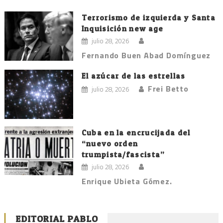
Terrorismo de izquierda y Santa
Inquisición new age
julio 28, 2026
Fernando Buen Abad Domínguez
El azúcar de las estrellas
Frei Betto
julio 28, 2026
Cuba en la encrucijada del
“nuevo orden
trumpista/fascista”
julio 28, 2026
Enrique Ubieta Gómez.
EDITORIAL PABLO