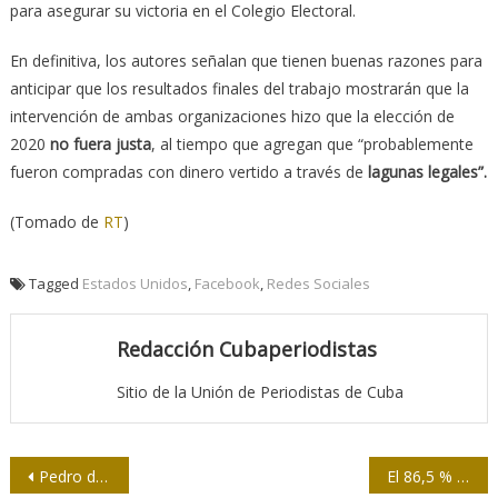
para asegurar su victoria en el Colegio Electoral.
En definitiva, los autores señalan que tienen buenas razones para
anticipar que los resultados finales del trabajo mostrarán que la
intervención de ambas organizaciones hizo que la elección de
2020
no fuera justa
, al tiempo que agregan que “probablemente
fueron compradas con dinero vertido a través de
lagunas legales”.
(Tomado de
RT
)
Tagged
Estados Unidos
,
Facebook
,
Redes Sociales
Redacción Cubaperiodistas
Sitio de la Unión de Periodistas de Cuba
Navegación
Pedro de Oraá: 90 aniversario de su natalicio
El 86,5 % de la población cubana ya tiene al menos una dosis de vacunas anti-COVID-19