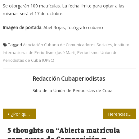
Se otorgarán 100 matrículas. La fecha límite para optar a las
mismas será el 17 de octubre.
Imagen de portada
: Abel Rojas, fotógrafo cubano
Tagged
Asociación Cubana de Comunicadores Sociales
,
Instituto
Internacional de Periodismo José Martí
,
Periodismo
,
Unión de
Periodistas de Cuba (UPEC)
Redacción Cubaperiodistas
Sitio de la Unión de Periodistas de Cuba
Navegación
¿Por qué el Palmar de Junco?
Herencias para la épica
de
5 thoughts on “
Abierta matrícula
entradas