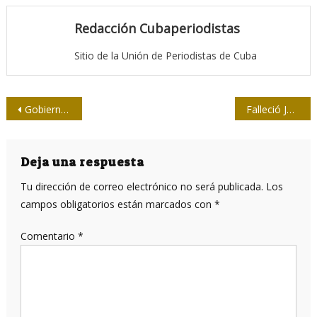
Redacción Cubaperiodistas
Sitio de la Unión de Periodistas de Cuba
Navegación
Gobiernos de EE.UU. y su concepto de «libertad»
Falleció José Gabriel Gumá Díaz, entre los más excelentes periodistas cubanos
de
entradas
Deja una respuesta
Tu dirección de correo electrónico no será publicada.
Los
campos obligatorios están marcados con
*
Comentario
*