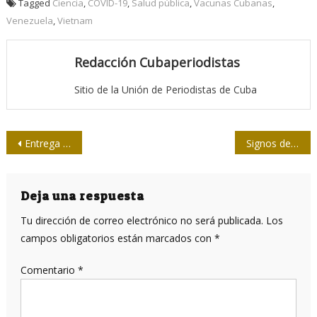
Tagged
Ciencia
,
COVID-19
,
Salud pública
,
Vacunas Cubanas
,
Venezuela
,
Vietnam
Redacción Cubaperiodistas
Sitio de la Unión de Periodistas de Cuba
Navegación
Entrega la Upec premios 26 de Julio a Cubadebate
Signos de un atrezo imperceptible
de
entradas
Deja una respuesta
Tu dirección de correo electrónico no será publicada.
Los
campos obligatorios están marcados con
*
Comentario
*