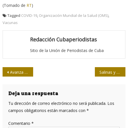
(Tomado de
RT
)
Tagged
COVID-19
,
Organización Mundial de la Salud (OMS)
,
Vacunas
Redacción Cubaperiodistas
Sitio de la Unión de Periodistas de Cuba
Navegación
Avanza en Cuba vacunación contra la COVID-19
Salinas y su aprendiz
de
entradas
Deja una respuesta
Tu dirección de correo electrónico no será publicada.
Los
campos obligatorios están marcados con
*
Comentario
*