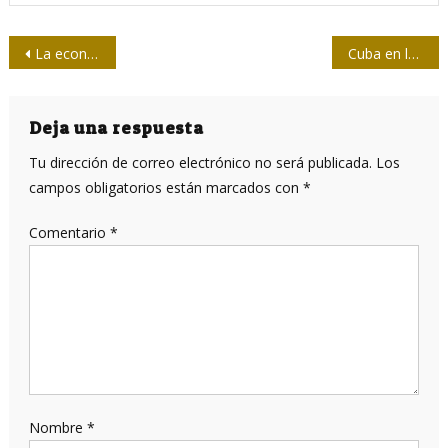
Navegación
La economía de Venezuela hoy: entre la pandemia y el bloqueo de EE.UU. (II)
Cuba en la hora actual, segundo encuentro (+ video)
de
entradas
Deja una respuesta
Tu dirección de correo electrónico no será publicada.
Los
campos obligatorios están marcados con
*
Comentario
*
Nombre
*