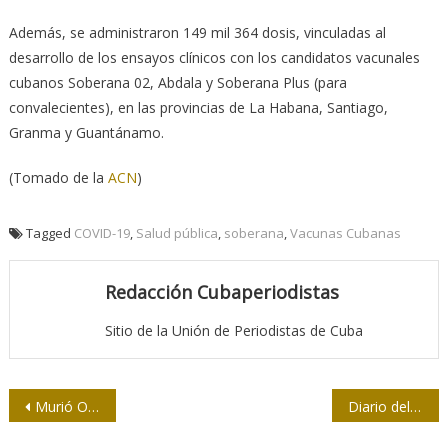
Además, se administraron 149 mil 364 dosis, vinculadas al
desarrollo de los ensayos clínicos con los candidatos vacunales
cubanos Soberana 02, Abdala y Soberana Plus (para
convalecientes), en las provincias de La Habana, Santiago,
Granma y Guantánamo.
(Tomado de la
ACN
)
Tagged
COVID-19
,
Salud pública
,
soberana
,
Vacunas Cubanas
Redacción Cubaperiodistas
Sitio de la Unión de Periodistas de Cuba
Navegación
Murió Oscar Romero Laffita, destacado locutor y periodista de la radio en Baracoa
Diario del miedo: El Ingreso
de