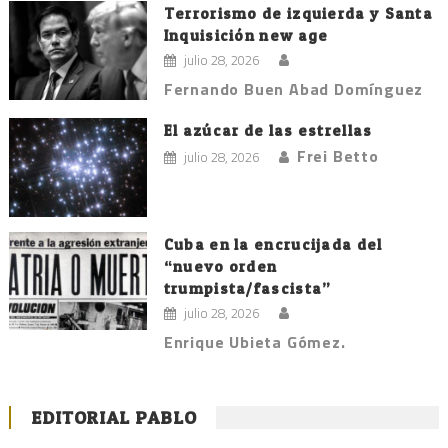
Terrorismo de izquierda y Santa
Inquisición new age
julio 28, 2026
Fernando Buen Abad Domínguez
El azúcar de las estrellas
Frei Betto
julio 28, 2026
Cuba en la encrucijada del
“nuevo orden
trumpista/fascista”
julio 28, 2026
Enrique Ubieta Gómez.
EDITORIAL PABLO