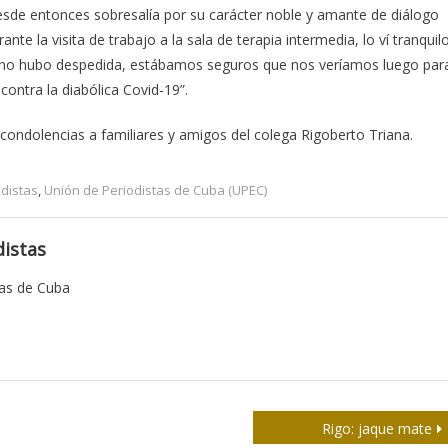
esde entonces sobresalía por su carácter noble y amante de diálogo
e la visita de trabajo a la sala de terapia intermedia, lo ví tranquilo
o no hubo despedida, estábamos seguros que nos veríamos luego par
contra la diabólica Covid-19”.
condolencias a familiares y amigos del colega Rigoberto Triana.
odistas
,
Unión de Periodistas de Cuba (UPEC)
istas
tas de Cuba
Rigo: jaque mate