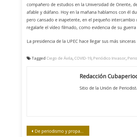
compañero de estudios en la Universidad de Oriente, d
afable y diáfano. Hoy en la mañana hablamos con él durant
pero cansado e inapetente, en el pequeño intercambi
regalarle el vídeo filmado, como evidencia de su guerra 
La presidencia de la UPEC hace llegar sus más sinceras 
Tagged
Ciego de Ávila
,
COVID-19
,
Periódico Invasor
,
Peri
Redacción Cubaperiod
Sitio de la Unión de Periodis
Navegación
De periodismo y propaganda