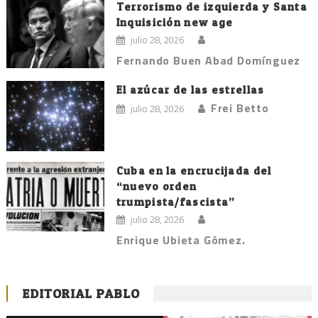
Terrorismo de izquierda y Santa
Inquisición new age
julio 28, 2026
Fernando Buen Abad Domínguez
El azúcar de las estrellas
Frei Betto
julio 28, 2026
Cuba en la encrucijada del
“nuevo orden
trumpista/fascista”
julio 28, 2026
Enrique Ubieta Gómez.
EDITORIAL PABLO