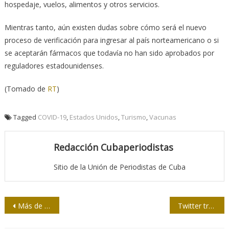
hospedaje, vuelos, alimentos y otros servicios.
Mientras tanto, aún existen dudas sobre cómo será el nuevo
proceso de verificación para ingresar al país norteamericano o si
se aceptarán fármacos que todavía no han sido aprobados por
reguladores estadounidenses.
(Tomado de
RT
)
Tagged
COVID-19
,
Estados Unidos
,
Turismo
,
Vacunas
Redacción Cubaperiodistas
Sitio de la Unión de Periodistas de Cuba
Navegación
Más de dos millones 745 mil cubanos completaron esquema de vacunación anti-COVID-19
Twitter trabajará con Reuters y Associated Press para censurar la supuesta “desinformación” en la plataforma
de