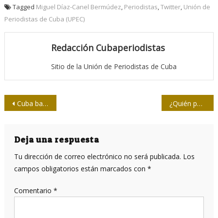
Tagged
Miguel Díaz-Canel Bermúdez
,
Periodistas
,
Twitter
,
Unión de
Periodistas de Cuba (UPEC)
Redacción Cubaperiodistas
Sitio de la Unión de Periodistas de Cuba
Navegación
Cuba bajo guerra cibernética no declarada por Estados Unidos
¿Quién paga el micrófono?
de
entradas
Deja una respuesta
Tu dirección de correo electrónico no será publicada.
Los
campos obligatorios están marcados con
*
Comentario
*