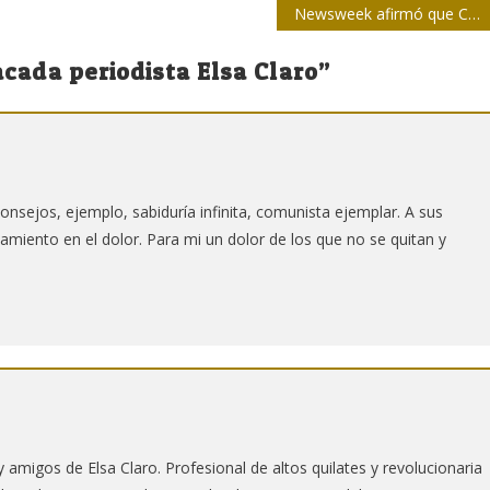
Newsweek afirmó que Cuba es blanco de noticias falsas
acada periodista Elsa Claro
”
consejos, ejemplo, sabiduría infinita, comunista ejemplar. A sus
iento en el dolor. Para mi un dolor de los que no se quitan y
 amigos de Elsa Claro. Profesional de altos quilates y revolucionaria