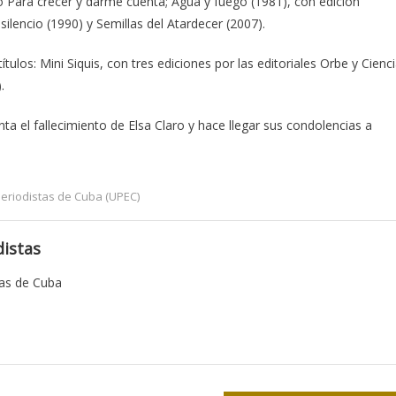
 Para crecer y darme cuenta; Agua y fuego (1981), con edición
silencio (1990) y Semillas del Atardecer (2007).
tulos: Mini Siquis, con tres ediciones por las editoriales Orbe y Cienc
.
ta el fallecimiento de Elsa Claro y hace llegar sus condolencias a
eriodistas de Cuba (UPEC)
istas
tas de Cuba