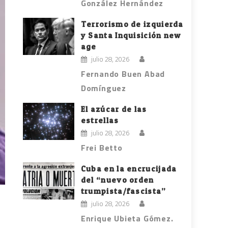
González Hernández
Terrorismo de izquierda
y Santa Inquisición new
age
julio 28, 2026
Fernando Buen Abad
Domínguez
El azúcar de las
estrellas
julio 28, 2026
Frei Betto
Cuba en la encrucijada
del “nuevo orden
trumpista/fascista”
julio 28, 2026
Enrique Ubieta Gómez.