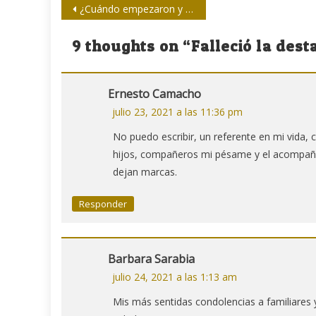
Navegación
¿Cuándo empezaron y qué pretenden los ciberataques contra Cuba?
de
9 thoughts on “
Falleció la dest
entradas
Ernesto Camacho
julio 23, 2021 a las 11:36 pm
No puedo escribir, un referente en mi vida, 
hijos, compañeros mi pésame y el acompañam
dejan marcas.
Responder
Barbara Sarabia
julio 24, 2021 a las 1:13 am
Mis más sentidas condolencias a familiares y