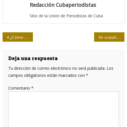
Redacción Cubaperiodistas
Sitio de la Unión de Periodistas de Cuba
Navegación
¿Cómo entender el comportamiento de la pandemia a través de la demografía?
En ocasión de Tokio 2020, en 2021
de
entradas
Deja una respuesta
Tu dirección de correo electrónico no será publicada.
Los
campos obligatorios están marcados con
*
Comentario
*