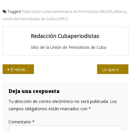
Tagged
Federación Latinoamericana de Periodistas (FELAP)
,
México
,
Unión de Periodistas de Cuba (UPEC)
Redacción Cubaperiodistas
Sitio de la Unión de Periodistas de Cuba
Navegación
El retrato que Delarra le hizo a Guayasamín
Lo que no debes olvidar si eres periodista de un medio público cubano en 2021
de
entradas
Deja una respuesta
Tu dirección de correo electrónico no será publicada.
Los
campos obligatorios están marcados con
*
Comentario
*