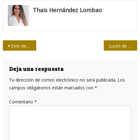
Thais Hernández Lombao
Navegación
Este viernes, a juntar memorias y abrazos por Martín-Barbero
Luces de Juan Marrero en la historia del periodismo en Cuba (+ pdf del libro)
de
entradas
Deja una respuesta
Tu dirección de correo electrónico no será publicada.
Los
campos obligatorios están marcados con
*
Comentario
*